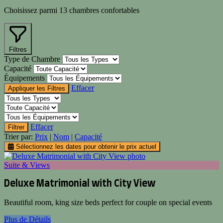
Choisissez parmi 13 chambres confortables
Filtres
Type de Chambre
Capacité
Équipements
Effacer
Effacer
Trier par:
Prix
|
Nom
|
Capacité
Sélectionnez les dates pour obtenir le prix actuel
Suite & Views
Deluxe Matrimonial with City View
Beautiful room, king size beds perfect for couple on special events
Plus de Détails