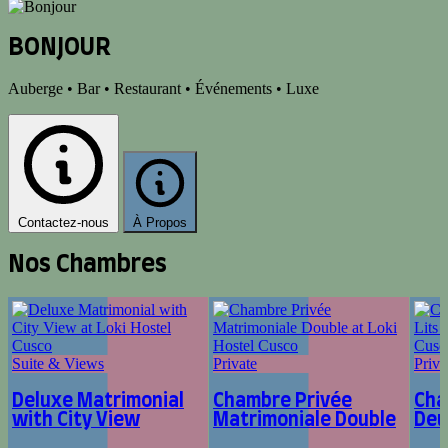
BONJOUR
Auberge • Bar • Restaurant • Événements • Luxe
Contactez-nous
À Propos
Nos Chambres
Suite & Views
Private
Priva
Deluxe Matrimonial
Chambre Privée
Cha
with City View
Matrimoniale Double
Deu