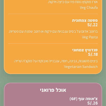
אורז מוקפץ נוסח פרו עם ביצה וירקות.
Veg Chaufa
פסטה צמחונית
S/.22
ברוטב אדום על בסיס עגבניות עם ירקות או רוטב שמנת עם פטריות.
Veg Pasta
סנדוויץ צמחוני
S/.18
ביצים מטוגנות, גבינה, חסה, עגבנייה ואבוקדו על פוקצ'ה טרייה.
Vegetarian Sandwich
אוכל פרואני
צ'אופה עוף (GF)
S/.26