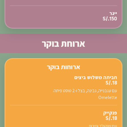
ייגר
S/.150
ארוחת בוקר
ארוחות בוקר
חביתה משלוש ביצים
S/.18
עם עגבנייה, גבינה, בצל ו-2 טוסט פיתה.
Omelette
פנקייק
S/.18
עם שוקולד ופירות.