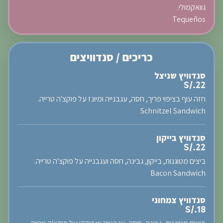
גוואקמולי.
Tequeños
כריכים / סנדוויצים
סנדוויץ שניצל
S/.22
חזה עוף בציפוי פריך, חסה, עגבנייה ומיונז על פוקצ'ה טרייה.
Schnitzel Sandwich
סנדוויץ בייקון
S/.22
ביצים מטוגנות, בייקון, גבינה, חסה ועגבנייה על פוקצ'ה טרייה.
Bacon Sandwich
סנדוויץ צמחוני
S/.18