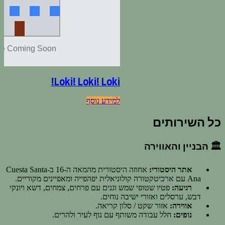
Loki! Loki! Loki!
למידע נוסף
כל השירותים
🏛️ הבניין והאווירה
אתר היסטורי:
אחוזה היסטורית מהמאה ה-16 ב-Cuesta Santa
Ana עם ארכיטקטורה קולוניאלית יפהפייה ומאפיינים מקוריים.
רגיעה:
פטיו שטופי שמש וגנים עם פרחים, צמחים, דשא ויונקי
דבש, ערסלים ואזורי ישיבה נוחים.
אווירה:
אזור שקט / סלון קריאה.
נופים:
חלל עבודה משותף עם נוף לעיר ולהרים.