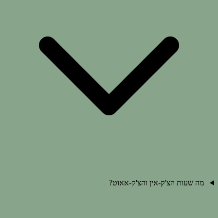
מה שעות הצ'ק-אין והצ'ק-אאוט?