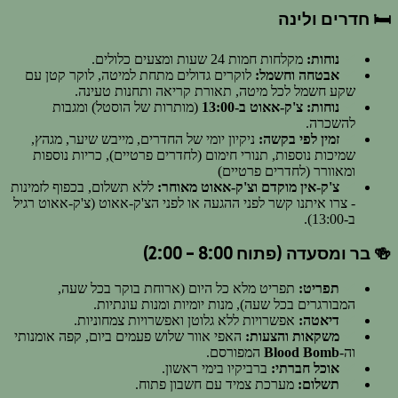
🛏️ חדרים ולינה
נוחות:
מקלחות חמות 24 שעות ומצעים כלולים.
אבטחה וחשמל:
לוקרים גדולים מתחת למיטה, לוקר קטן עם
שקע חשמל לכל מיטה, תאורת קריאה ותחנות טעינה.
נוחות:
צ'ק-אאוט ב-13:00
(מותרות של הוסטל) ומגבות
להשכרה.
זמין לפי בקשה:
ניקיון יומי של החדרים, מייבש שיער, מגהץ,
שמיכות נוספות, תנורי חימום (לחדרים פרטיים), כריות נוספות
ומאוורר (לחדרים פרטיים)
צ'ק-אין מוקדם וצ'ק-אאוט מאוחר:
ללא תשלום, בכפוף לזמינות
- צרו איתנו קשר לפני ההגעה או לפני הצ'ק-אאוט (צ'ק-אאוט רגיל
ב-13:00).
🍻 בר ומסעדה (פתוח 8:00 - 2:00)
תפריט:
תפריט מלא כל היום (ארוחת בוקר בכל שעה,
המבורגרים בכל שעה), מנות יומיות ומנות עונתיות.
דיאטה:
אפשרויות ללא גלוטן ואפשרויות צמחוניות.
משקאות והצעות:
האפי אוור שלוש פעמים ביום, קפה אומנותי
וה-
Blood Bomb
המפורסם.
אוכל חברתי:
ברביקיו בימי ראשון.
תשלום:
מערכת צמיד עם חשבון פתוח.