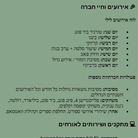
🎉 אירועים וחיי חברה
לוח אירועים לילי
יום שני:
טורניר ביר פונג
יום שלישי:
בינגו
יום רביעי:
קריוקי
יום חמישי:
שיעור סלסה + ערב בנות
יום שישי:
חידון פאב
יום שבת:
מסיבת רמזור / אירוע גדול
יום ראשון:
ברביקיו
פעילויות חברתיות נוספות
מסיבות:
מסיבות נושאיות גדולות כל חודש וכל האירועים
השנתיים הגדולים.
משחקים:
פלייסטיישן 4, פינג פונג, ביר פונג, ביליארד, רולטה,
ג'נגה ענקית, משחקי קופסה וקלפים.
אחר:
שידורי אירועי ספורט, החלפת ספרים וקהילת וואטסאפ.
💻 מתקנים ושירותים לאורחים