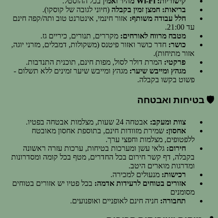
קישוריות:
Wi-Fi מהיר ואמין
בכל ההוסטל.
בריאות:
חמצן זמין בקבלה
(חיוני לגובה של קוסקו).
חלל עבודה משותף:
אזור חינמי, אינטרנט טוב ותה/קפה חינם
עד 21:00.
מטבח מרווח לאורחים:
מקררים, תנורים, כיריים גז.
כושר:
חדר כושר ואזור פיטנס (משקולות, דמבלים, מזרני יוגה,
אזור מתיחות).
פרקטי:
המרת דולר לסול, מפות חינם, תוכנית התנדבות.
מגהץ ומייבש שיער:
מגהץ ומייבש שיער זמינים ללא תשלום -
פשוט בקשו בקבלה.
🛡️ בטיחות ואבטחה
צוות ומעקב:
אבטחה 24 שעות, מצלמות אבטחה בפטיו.
אחסון:
שמירת מזוודות חינם, בתוספת אחסון מאובטח
ללפטופים, מצלמות וחפצי ערך.
חירום:
גלאי עשן ומערכות בטיחות, ערכות עזרה ראשונה
בקבלה, דף קשר חירום בכל החדרים, מטף בכל קומה ומסדרונות
ומדרגות מוארים היטב.
רכישות:
מנעולים למכירה.
אזורים בטוחים לרעידות אדמה:
בכל פטיו יש אזורים בטוחים
מסומנים
תחבורה:
חניה חינם לאופניים ואופנועים.